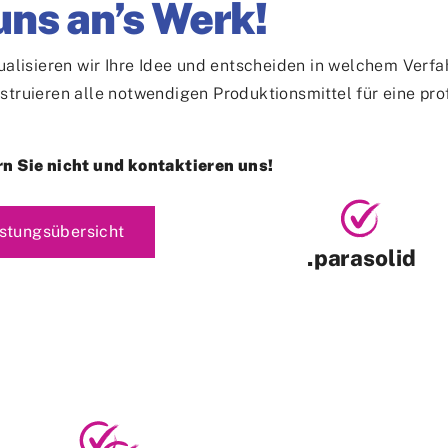
ns an’s Werk!
ualisieren wir Ihre Idee und entscheiden in welchem Verfa
truieren alle notwendigen Produktionsmittel für eine prof
rn Sie nicht und kontaktieren uns!
F
o
r
a
t
e
v
o
n
D
a
t
e
i
e
istungsübersicht
.parasolid
m
n