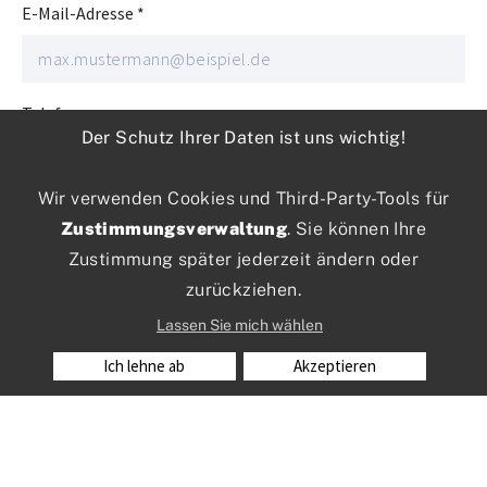
E-Mail-Adresse
*
Telefonnummer
Der Schutz Ihrer Daten ist uns wichtig!
Wir verwenden Cookies und Third-Party-Tools für
Ihre Mitteilung an uns
Zustimmungsverwaltung
. Sie können Ihre
Zustimmung später jederzeit ändern oder
zurückziehen.
Lassen Sie mich wählen
Friendly Captcha
Ich lehne ab
Akzeptieren
Anti-Roboter-Verifizierung
Hier klicken
Friendly
Captcha ⇗
Die
habe ich zur Kenntnis
Datenschutzerklärung
genommen.
*